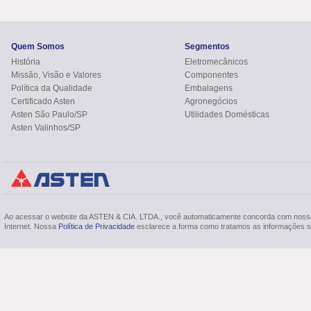
Quem Somos
Segmentos
História
Eletromecânicos
Missão, Visão e Valores
Componentes
Política da Qualidade
Embalagens
Certificado Asten
Agronegócios
Asten São Paulo/SP
Utilidades Domésticas
Asten Valinhos/SP
Ao acessar o website da ASTEN & CIA. LTDA., você automaticamente concorda com nos
Internet. Nossa
Política de Privacidade
esclarece a forma como tratamos as informações so