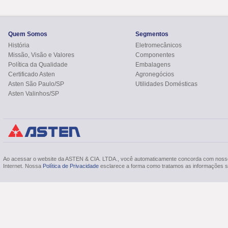
Quem Somos
Segmentos
História
Eletromecânicos
Missão, Visão e Valores
Componentes
Política da Qualidade
Embalagens
Certificado Asten
Agronegócios
Asten São Paulo/SP
Utilidades Domésticas
Asten Valinhos/SP
Ao acessar o website da ASTEN & CIA. LTDA., você automaticamente concorda com nos
Internet. Nossa
Política de Privacidade
esclarece a forma como tratamos as informações so