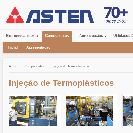
Eletromecânicos
Componentes
Agronegócios
Utilidades
Inicial
Apresentação
Asten
Componentes
Injeção de Termoplásticos
Injeção de Termoplásticos