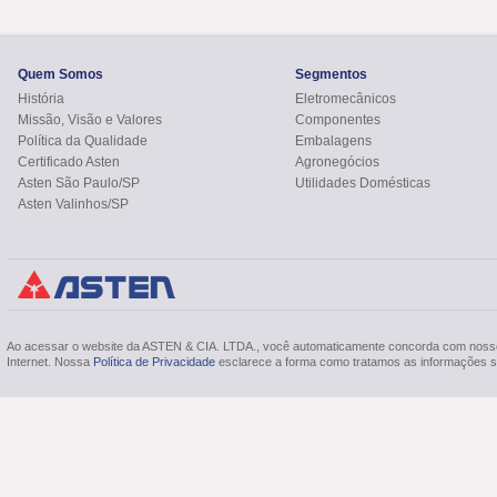
Quem Somos
Segmentos
História
Eletromecânicos
Missão, Visão e Valores
Componentes
Política da Qualidade
Embalagens
Certificado Asten
Agronegócios
Asten São Paulo/SP
Utilidades Domésticas
Asten Valinhos/SP
Ao acessar o website da ASTEN & CIA. LTDA., você automaticamente concorda com nos
Internet. Nossa
Política de Privacidade
esclarece a forma como tratamos as informações so