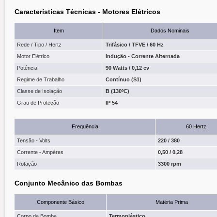
Características Técnicas - Motores Elétricos
Item
Dados Nominais
Rede / Tipo / Hertz
Trifásico / TFVE / 60 Hz
Motor Elétrico
Indução - Corrente Alternada
Potência
90 Watts / 0,12 cv
Regime de Trabalho
Contínuo (S1)
Classe de Isolação
B (130ºC)
Grau de Proteção
IP 54
Frequência
60 Hertz
Tensão - Volts
220 / 380
Corrente - Ampéres
0,50 / 0,28
Rotação
3300 rpm
Conjunto Mecânico das Bombas
Componente Básico
Matéria Prima
Corpo da Bomba
Termoplástico