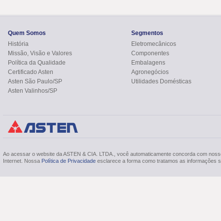
Quem Somos
Segmentos
História
Eletromecânicos
Missão, Visão e Valores
Componentes
Política da Qualidade
Embalagens
Certificado Asten
Agronegócios
Asten São Paulo/SP
Utilidades Domésticas
Asten Valinhos/SP
Ao acessar o website da ASTEN & CIA. LTDA., você automaticamente concorda com nos
Internet. Nossa
Política de Privacidade
esclarece a forma como tratamos as informações so