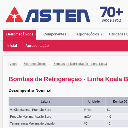
Eletromecânicos
Componentes
Agronegócios
Utilidades
Inicial
Apresentação
Asten
Eletromecânicos
Bombas de Refrigeração - Linha Koala
Bombas de Refrigeração - Linha Koala BB -
Desempenho Nominal
Leitura
Unidade
Bomba 60
Vazão Máxima, Pressão Zero
l/min
50
Pressão Máxima, Vazão Zero
mCA
4,0
Temperatura Máxima do Líquido
ºC
40